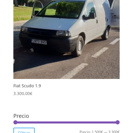
Fiat Scudo 1.9
3.300,00
€
Precio
Precio
Precio
Precio:
1.500€
—
3.300€
Filtrar