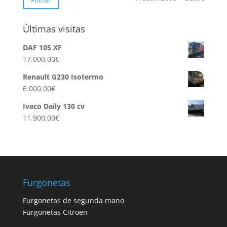
mínimo
máximo
Últimas visitas
DAF 105 XF
17.000,00
€
Renault G230 Isotermo
6.000,00
€
Iveco Daily 130 cv
11.900,00
€
Furgonetas
Furgonetas de segunda mano
Furgonetas Citroen